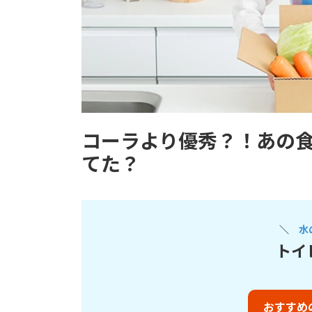
コーラより優秀？！あの
てた？
＼
水
トイ
おすすめ