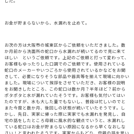
した。
お金が貯まらないから、水漏れを止めて。
お次の方は大阪市の城東区からご依頼をいただきました。数
か月前から洗面所の蛇口から水漏れが続いてるので見に来て
ほしい というご依頼です。上記のご依頼と打って変わって、
お客様もゆったりした口調でのご依頼です。使用されている
蛇口のメーカーやいつごろから使用されているかなどをお聞
きして、必要になりそうな部品や器具等を揃えて現場に向かい
ました。現場について挨拶をさせていただき、お客様の説明
をお聞きしたところ、この蛇口は数か月？半年ほど？前から
ポタポタと水が漏れていたそうです。お客様も気付いてはい
たのですが、水も大した量でもないし、普段は忙しいのでと
また今度と数か月、後回しの状態が続いていたそうです。し
かし、先日、実家に帰った際に実家でも水漏れを発見し、自
宅の話をしたところ母親に風水的な観点でいうと、水漏れし
ている蛇口はお金が貯まらない原因になるから早くなおしな
さい！と言われたそうです。実家からもどり、母親の話を思い