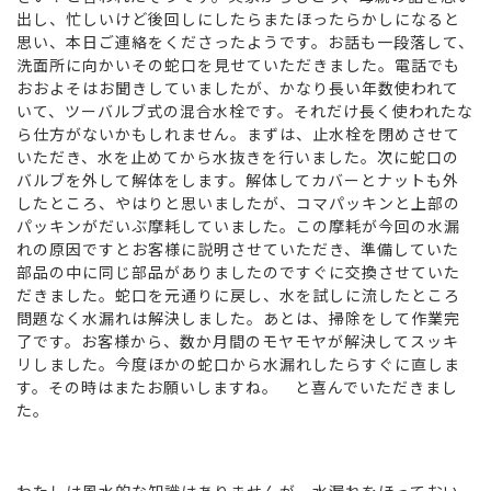
出し、忙しいけど後回しにしたらまたほったらかしになると
思い、本日ご連絡をくださったようです。お話も一段落して、
洗面所に向かいその蛇口を見せていただきました。電話でも
おおよそはお聞きしていましたが、かなり長い年数使われて
いて、ツーバルブ式の混合水栓です。それだけ長く使われたな
ら仕方がないかもしれません。まずは、止水栓を閉めさせて
いただき、水を止めてから水抜きを行いました。次に蛇口の
バルブを外して解体をします。解体してカバーとナットも外
したところ、やはりと思いましたが、コマパッキンと上部の
パッキンがだいぶ摩耗していました。この摩耗が今回の水漏
れの原因ですとお客様に説明させていただき、準備していた
部品の中に同じ部品がありましたのですぐに交換させていた
だきました。蛇口を元通りに戻し、水を試しに流したところ
問題なく水漏れは解決しました。あとは、掃除をして作業完
了です。お客様から、数か月間のモヤモヤが解決してスッキ
リしました。今度ほかの蛇口から水漏れしたらすぐに直しま
す。その時はまたお願いしますね。 と喜んでいただきまし
た。