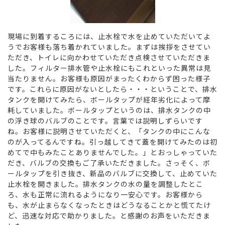
現場に到着するころには、止水栓で水を止めていただいてよ
うでお客様も落ち着かれていました。まずは挨拶をさせてい
ただき、トイレに向かわせていただき点検させていただきま
した。フィルター排水管や止水栓にもこれといった異常は見
当たりません。お客様も原因がまったくわからず困った様子
です。これらに原因がないとしたら・・・ということで、排水
タンクを開けてみたら、ボールタップが経年劣化によって摩
耗していました。ボールタップというのは、排水タンクの中
の浮き球のバルブのことです。言葉では説明しずらいです
ね。お客様に説明させていただくと、「タンクの中にこんな
のが入ってるんですね。引っ越してきて蓋を開けてみたのは初
めてで中もみたことありませんでした。」とおっしゃっていた
だき、バルブの交換もご了承いただきました。さっそく、ボ
ールタップを引き抜き、新品のバルブに交換して、止めていた
止水栓を開きました。排水タンクの水の量を調整したとこ
ろ、水も正常に流れるようになり一安心です。お客様から
も、水が止まらなくなったときはどうなることかと慌てたけ
ど、迅速な対応で助かりました。と感謝のお声をいただきま