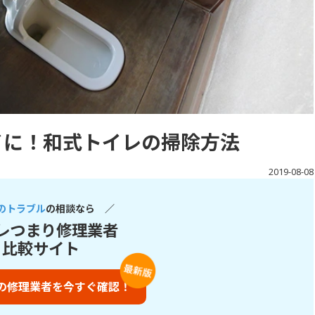
イに！和式トイレの掃除方法
2019-08-08
のトラブル
の相談なら ／
レつまり修理業者
比較サイト
の修理業者を今すぐ確認！