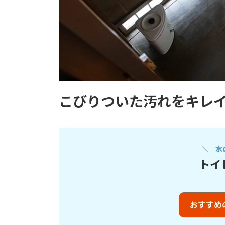
こびりついた汚れをキレ
＼
水
トイ
おすすめ