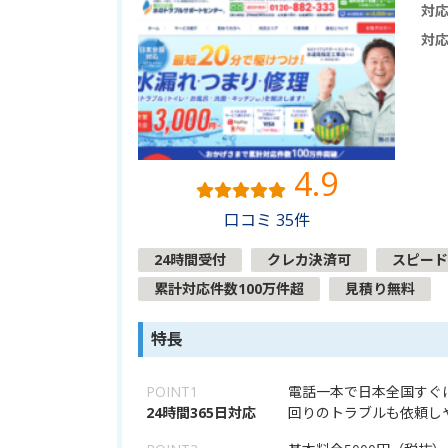
対
対
4.9
口コミ 35件
24時間受付
クレカ決済可
スピード
累計対応件数100万件超
見積り無料
特長
POINT1
電話一本で日本全国すぐ
24時間365日対応
回りのトラブルも依頼し