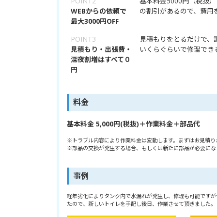
POINT2
基本料金5000円（税抜
WEBからの依頼で
の割引があるので、費用
最大3000円OFF
POINT3
見積もりをとるだけで、
見積もり・出張費・
いくらぐらいで修理でき
深夜割増はすべて０
円
料金
基本料金 5,000円(税抜)＋作業料金＋部品代
※トラブル内容により作業料金は変動します。まずはお見積り
※部品の交換が発生する場合、もしくは新たに部品が必要にな
事例
経年劣化によりタンク内で水漏れが発生し、修理も可能ですが
たので、新しいトイレを手配し後日、作業させて頂きました。