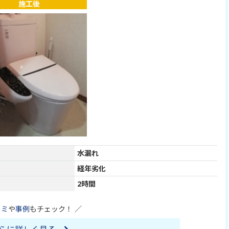
施工後
水漏れ
経年劣化
2時間
コミ
や
事例
もチェック！ ／